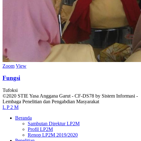
Zoom
View
Fungsi
Tufoksi
©2020 STIE Yasa Anggana Garut - CF-DS78 by Sistem Informasi -
Lembaga Penelitian dan Pengabdian Masyarakat
L P 2 M
Beranda
Sambutan Direktur LP2M
Profil LP2M
Renop LP2M 2019/2020
Penelitian