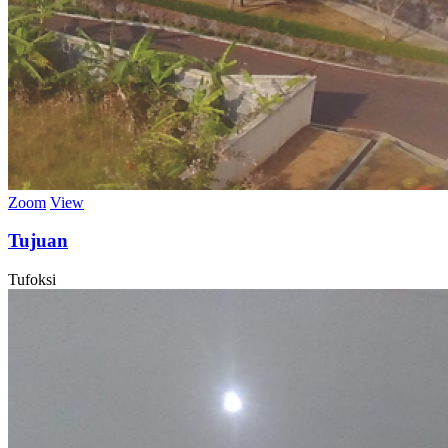
Zoom
View
Tujuan
Tufoksi