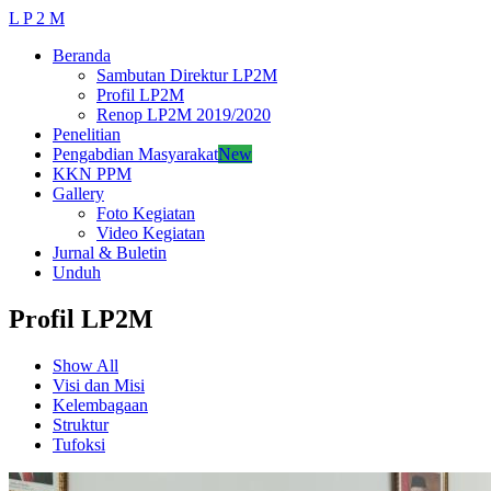
L P 2 M
Beranda
Sambutan Direktur LP2M
Profil LP2M
Renop LP2M 2019/2020
Penelitian
Pengabdian Masyarakat
New
KKN PPM
Gallery
Foto Kegiatan
Video Kegiatan
Jurnal & Buletin
Unduh
Profil LP2M
Show All
Visi dan Misi
Kelembagaan
Struktur
Tufoksi