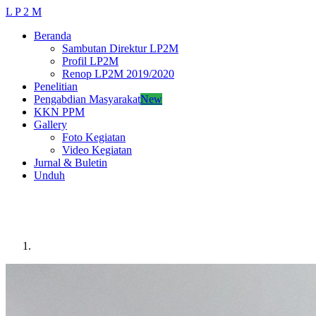
L P 2 M
Beranda
Sambutan Direktur LP2M
Profil LP2M
Renop LP2M 2019/2020
Penelitian
Pengabdian Masyarakat
New
KKN PPM
Gallery
Foto Kegiatan
Video Kegiatan
Jurnal & Buletin
Unduh