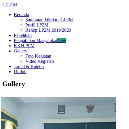
L P 2 M
Beranda
Sambutan Direktur LP2M
Profil LP2M
Renop LP2M 2019/2020
Penelitian
Pengabdian Masyarakat
New
KKN PPM
Gallery
Foto Kegiatan
Video Kegiatan
Jurnal & Buletin
Unduh
Gallery